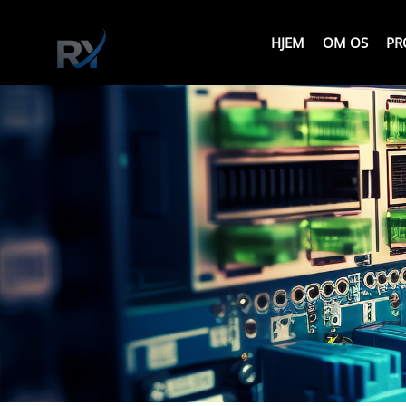
HJEM
OM OS
PR