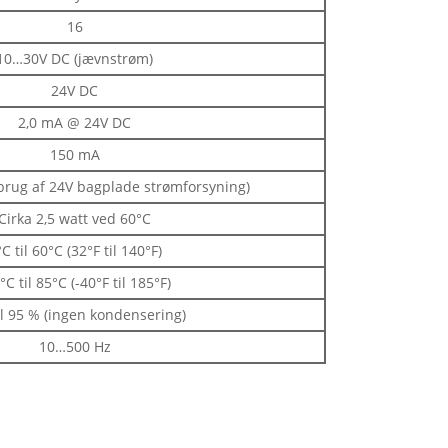
16
10…30V DC (jævnstrøm)
24V DC
2,0 mA @ 24V DC
150 mA
rbrug af 24V bagplade strømforsyning)
Cirka 2,5 watt ved 60°C
C til 60°C (32°F til 140°F)
°C til 85°C (-40°F til 185°F)
il 95 % (ingen kondensering)
10…500 Hz