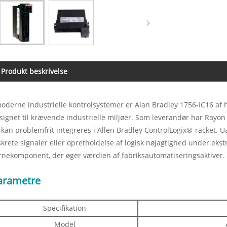
Produkt beskrivelse
moderne industrielle kontrolsystemer er Alan Bradley 1756-IC16 af hø
signet til krævende industrielle miljøer. Som leverandør har Rayon
 kan problemfrit integreres i Allen Bradley ControlLogix®-racket. 
skrete signaler eller opretholdelse af logisk nøjagtighed under eks
rnekomponent, der øger værdien af ​​fabriksautomatiseringsaktiver.
arametre
Specifikation
Model