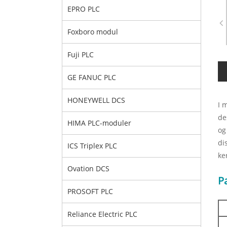
EPRO PLC
Foxboro modul
Fuji PLC
GE FANUC PLC
HONEYWELL DCS
I 
de
HIMA PLC-moduler
og
di
ICS Triplex PLC
ke
Ovation DCS
P
PROSOFT PLC
Reliance Electric PLC