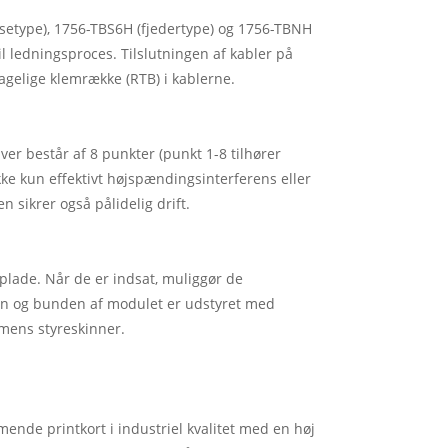
setype), 1756-TBS6H (fjedertype) og 1756-TBNH
l ledningsproces. Tilslutningen af ​​kabler på
agelige klemrække (RTB) i kablerne.
er består af 8 punkter (punkt 1-8 tilhører
kke kun effektivt højspændingsinterferens eller
 sikrer også pålidelig drift.
plade. Når de er indsat, muliggør de
 og bunden af ​​modulet er udstyret med
mens styreskinner.
mende printkort i industriel kvalitet med en høj