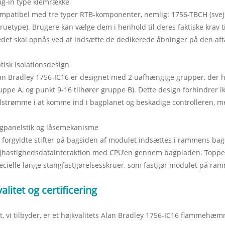
ug-in type klemrække
mpatibel med tre typer RTB-komponenter, nemlig: 1756-TBCH (svej
kruetype). Brugere kan vælge dem i henhold til deres faktiske krav ti
edet skal opnås ved at indsætte de dedikerede åbninger på den aft
tisk isolationsdesign
an Bradley 1756-IC16 er designet med 2 uafhængige grupper, der hv
uppe A, og punkt 9-16 tilhører gruppe B). Dette design forhindrer i
jlstrømme i at komme ind i bagplanet og beskadige controlleren, men
gpanelstik og låsemekanisme
 forgyldte stifter på bagsiden af ​​modulet indsættes i rammens bag
jhastighedsdatainteraktion med CPU'en gennem bagpladen. Toppen
ecielle lange stangfastgørelsesskruer, som fastgør modulet på ram
alitet og certificering
t, vi tilbyder, er et højkvalitets Alan Bradley 1756-IC16 flammehæm