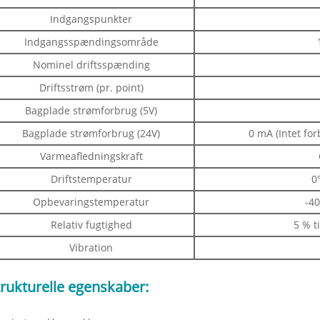
Indgangspunkter
Indgangsspændingsområde
Nominel driftsspænding
Driftsstrøm (pr. point)
Bagplade strømforbrug (5V)
Bagplade strømforbrug (24V)
0 mA (Intet fo
Varmeafledningskraft
Driftstemperatur
0°
Opbevaringstemperatur
-40
Relativ fugtighed
5 % t
Vibration
trukturelle egenskaber: