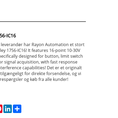
56-IC16
 leverandør har Rayon Automation et stort
ley 1756-IC16! It features 16-point 10-30V
ecifically designed for button, limit switch
r signal acquisition, with fast response
terference capabilities! Det er et originalt
ilgængeligt for direkte forsendelse, og vi
respørgsler og køb fra alle kunder!
tsApp
Pinterest
LinkedIn
Share