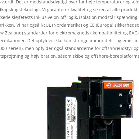
-værdi. Det er modstandsdygtigt over for høje temperaturer og æld
dkapslingsteknologi. Vi garanterer kvalitet og sikrer, at alle prod
kkede sløjfetests inklusive on-off logik, isolation modstår spænding
brikken. Vi har også l/cUL (Nordamerika) og CE (Europa) sikkerhedsce
w Zealand) standarder for elektromagnetisk kompatibilitet og EAC 
ecifikationer. Det opfylder ikke kun strenge immunitets- og emissi
000-serien), men opfylder også standarderne for offshoreudstyr o
ltsprøjtning og højvibration, såsom skibe og offshore-boreplatform