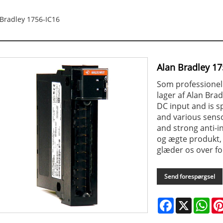
Bradley 1756-IC16
Alan Bradley 17
Som professionel
lager af Alan Brad
DC input and is sp
and various senso
and strong anti-in
og ægte produkt, t
glæder os over fo
Send forespørgsel
Facebook
X
Wha