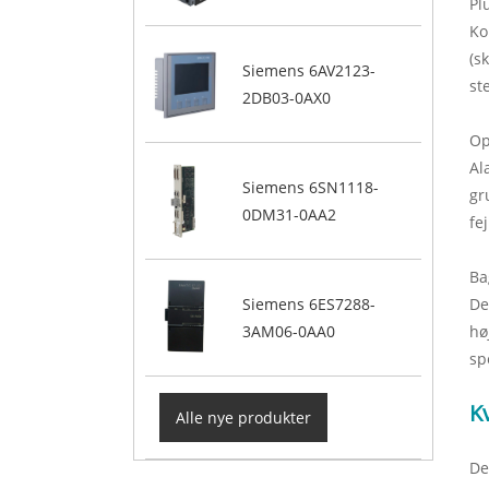
Pl
Ko
(s
Siemens 6AV2123-
st
2DB03-0AX0
Op
Al
Siemens 6SN1118-
gr
0DM31-0AA2
fe
Ba
Siemens 6ES7288-
De
3AM06-0AA0
hø
sp
Kv
Alle nye produkter
De