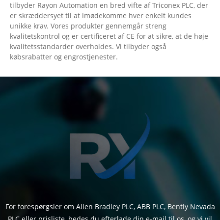
tilbyder Rayon Automation en bred vifte af Triconex PLC, der
er skræddersyet til at imødekomme hver enkelt kundes
unikke krav. Vores produkter gennemgår streng
kvalitetskontrol og er certificeret af CE for at sikre, at de høje
kvalitetsstandarder overholdes. Vi tilbyder også
købsrabatter og engrostjenester.
For forespørgsler om Allen Bradley PLC, ABB PLC, Bently Nevada
PLC eller prisliste, bedes du efterlade din e-mail til os, og vi vil