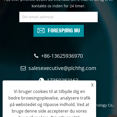
kontakte os inden for 24 timer.
FORESPØRG NU
+86-13625936970
salesexecutive@plchhg.com
17350282163
X
Vi bruger cookies til at tilbyde dig en
bedre browsingoplevelse, analysere trafik
på webstedet og tilpasse indhold. Ved at
Copyright © 2024
Zhangzhou Rayon Automation Technology Co.,
bruge denne side accepterer du vores
Ltd.
- Alle rettigheder forbeholdes.