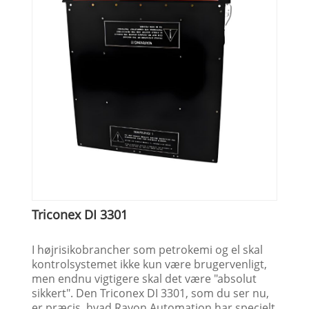
Triconex DI 3301
I højrisikobrancher som petrokemi og el skal
kontrolsystemet ikke kun være brugervenligt,
men endnu vigtigere skal det være "absolut
sikkert". Den Triconex DI 3301, som du ser nu,
er præcis, hvad Rayon Automation har specielt