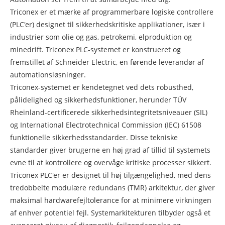
Triconex er et mærke af programmerbare logiske controllere
(PLC'er) designet til sikkerhedskritiske applikationer, især i
industrier som olie og gas, petrokemi, elproduktion og
minedrift. Triconex PLC-systemet er konstrueret og
fremstillet af Schneider Electric, en førende leverandør af
automationsløsninger.
Triconex-systemet er kendetegnet ved dets robusthed,
pålidelighed og sikkerhedsfunktioner, herunder TÜV
Rheinland-certificerede sikkerhedsintegritetsniveauer (SIL)
og International Electrotechnical Commission (IEC) 61508
funktionelle sikkerhedsstandarder. Disse tekniske
standarder giver brugerne en høj grad af tillid til systemets
evne til at kontrollere og overvåge kritiske processer sikkert.
Triconex PLC'er er designet til høj tilgængelighed, med dens
tredobbelte modulære redundans (TMR) arkitektur, der giver
maksimal hardwarefejltolerance for at minimere virkningen
af ​​enhver potentiel fejl. Systemarkitekturen tilbyder også et