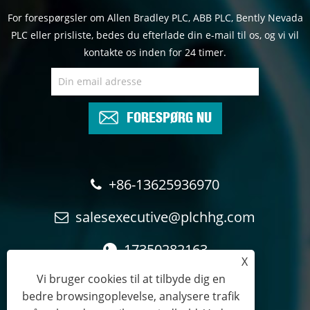
For forespørgsler om Allen Bradley PLC, ABB PLC, Bently Nevada
PLC eller prisliste, bedes du efterlade din e-mail til os, og vi vil
kontakte os inden for 24 timer.
FORESPØRG NU
+86-13625936970
salesexecutive@plchhg.com
17350282163
X
Vi bruger cookies til at tilbyde dig en
bedre browsingoplevelse, analysere trafik