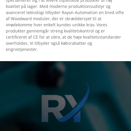
specialiseret sig i at levere tilpassede produkter af høj
kvalitet på lager. Med moderne produktionsudstyr og
avanceret teknologi tilbyder Rayon Automation en bred vifte
af Woodward moduler, der er skræddersyet til at
imødekomme hver enkelt kundes unikke krav. Vores
produkter gennemgår streng kvalitetskontrol og er
certificeret af CE for at sikre, at de høje kvalitetsstandarder
overholdes. Vi tilbyder også købsrabatter og
engrostjenester.