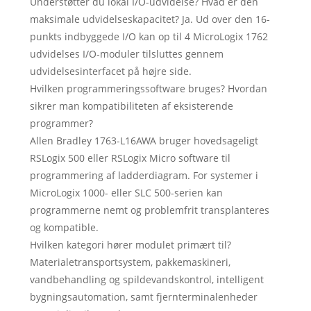
Understøtter du lokal I/O-udvidelse? Hvad er den
maksimale udvidelseskapacitet? Ja. Ud over den 16-
punkts indbyggede I/O kan op til 4 MicroLogix 1762
udvidelses I/O-moduler tilsluttes gennem
udvidelsesinterfacet på højre side.
Hvilken programmeringssoftware bruges? Hvordan
sikrer man kompatibiliteten af ​​eksisterende
programmer?
Allen Bradley 1763-L16AWA bruger hovedsageligt
RSLogix 500 eller RSLogix Micro software til
programmering af ladderdiagram. For systemer i
MicroLogix 1000- eller SLC 500-serien kan
programmerne nemt og problemfrit transplanteres
og kompatible.
Hvilken kategori hører modulet primært til?
Materialetransportsystem, pakkemaskineri,
vandbehandling og spildevandskontrol, intelligent
bygningsautomation, samt fjernterminalenheder