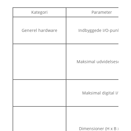
Kategori
Parameter
Generel hardware
Indbyggede I/O-punkter
Maksimal udvidelsesevne
Maksimal digital I/O
Dimensioner (H x B x D)