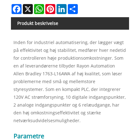
Facebook
X
WhatsApp
Pinterest
LinkedIn
Share
Produkt beskrivelse
Inden for industriel automatisering, der lægger vægt
på effektivitet og høj stabilitet, medfører hver nedetid
for controlleren høje produktionsomkostninger. Som
en af ​​leverandørerne tilbyder Rayon Automation
Allen Bradley 1763-L16AWA af høj kvalitet, som løser
problemerne med små og mellemstore
styresystemer. Som en kompakt PLC, der integrerer
120V AC strømforsyning, 10 digitale indgangspunkter,
2 analoge indgangspunkter og 6 relæudgange, har
den høj omkostningseffektivitet og stærke
netværksudvidelsesmuligheder.
Parametre