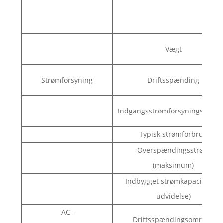
Vægt
Strømforsyning
Driftsspænding
Indgangsstrømforsyningsområ
Typisk strømforbrug
Overspændingsstrøm
(maksimum)
Indbygget strømkapacitet (til
udvidelse)
AC-
Driftsspændingsområde