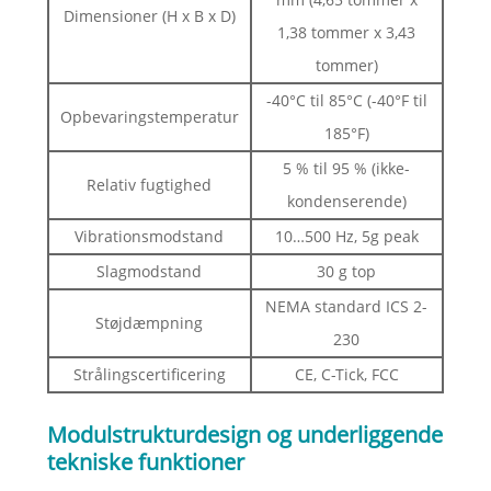
Dimensioner (H x B x D)
1,38 tommer x 3,43
tommer)
-40°C til 85°C (-40°F til
Opbevaringstemperatur
185°F)
5 % til 95 % (ikke-
Relativ fugtighed
kondenserende)
Vibrationsmodstand
10…500 Hz, 5g peak
Slagmodstand
30 g top
NEMA standard ICS 2-
Støjdæmpning
230
Strålingscertificering
CE, C-Tick, FCC
Modulstrukturdesign og underliggende
tekniske funktioner