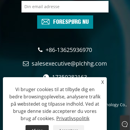
FORESPØRG NU
+86-13625936970
salesexecutive@plchhg.com
17350282163
X
Vi bruger cookies til at tilbyde dig en
bedre browsingoplevelse, analysere trafik
på webstedet og tilpasse indhold. Ved at
Copyright © 2024
Zhangzhou Rayon Automation Technology Co.,
bruge denne side accepterer du vores
Ltd.
- Alle rettigheder forbeholdes.
brug af cookies.
Privatlivspolitik
Links
Sitemap
RSS
XML
Privatlivspolitik