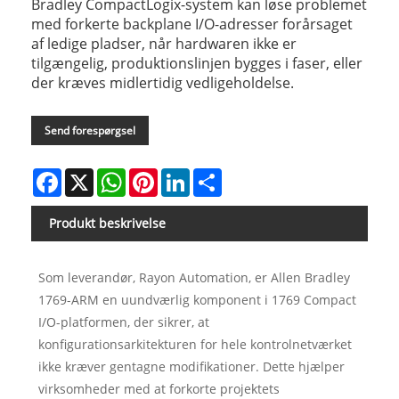
Bradley CompactLogix-system kan løse problemet
med forkerte backplane I/O-adresser forårsaget
af ledige pladser, når hardwaren ikke er
tilgængelig, produktionslinjen bygges i faser, eller
der kræves midlertidig vedligeholdelse.
Send forespørgsel
Facebook
X
WhatsApp
Pinterest
LinkedIn
Share
Produkt beskrivelse
Som leverandør, Rayon Automation, er Allen Bradley
1769-ARM en uundværlig komponent i 1769 Compact
I/O-platformen, der sikrer, at
konfigurationsarkitekturen for hele kontrolnetværket
ikke kræver gentagne modifikationer. Dette hjælper
virksomheder med at forkorte projektets