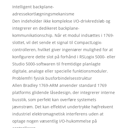
Intelligent backplane-
adressekortlægningsmekanisme
Den indeholder ikke komplekse I/O-drivkredsløb og
integrerer en dedikeret backplane-
kommunikationschip. Når et modul indsættes i 1769-
slottet, vil det sende et signal til CompactLogix-
controlleren, hvilket giver ingeniører mulighed for at
konfigurere dette slot på forhånd i RSLogix 5000- eller
Studio 5000-softwaren til fremtidige planlagte
digitale, analoge eller specielle funktionsmoduler.
Problemfri fysisk busforbindelsesstruktur
Allen Bradley 1769-ARM anvender standard 1769
platforms glidende låsedesign, der integrerer interne
busstik, som perfekt kan overføre systemets
jævnstrøm. Det kan effektivt undertrykke højfrekvent
industriel elektromagnetisk interferens uden at
optage nogen væsentlig I/O-hukommelse på