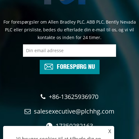
For forespørgsler om Allen Bradley PLC, ABB PLC, Bently Nevada
PLC eller prisliste, bedes du efterlade din e-mail til os, og vi vil
kontakte os inden for 24 timer.
FORESPØRG NU
+86-13625936970
salesexecutive@plchhg.com
17350282163
X