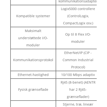
kommunikationsadapter
Logix5000 controllere
Kompatible systemer
(ControlLogix,
CompactLogix osv.)
Maksimalt
Op til 8 Flex I/O-
understøttede I/O-
moduler
moduler
EtherNet/IP (CIP -
Kommunikationsprotokol
Common Industrial
Protocol)
Ethernet-hastighed
10/100 Mbps adaptiv
RJ45 (8-benet) (AENTR
Fysisk grænseflade
har 2 RJ45-
grænseflader)
Stjerne, træ, lineær