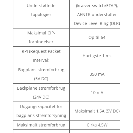
Understøttede
(kræver switch/ETAP);
topologier
AENTR understøtter
Device-Level Ring (DLR)
Maksimal CIP-
Op til 64
forbindelser
RPI (Request Packet
Hurtigste 1 ms
Interval)
Bagplans strømforbrug
350 mA
(5V DC)
Backplane strømforbrug
10 mA
(24V DC)
Udgangskapacitet for
Maksimalt 1,5A (5V DC)
bagplans strømforsyning
Maksimalt strømforbrug
Cirka 4,5W