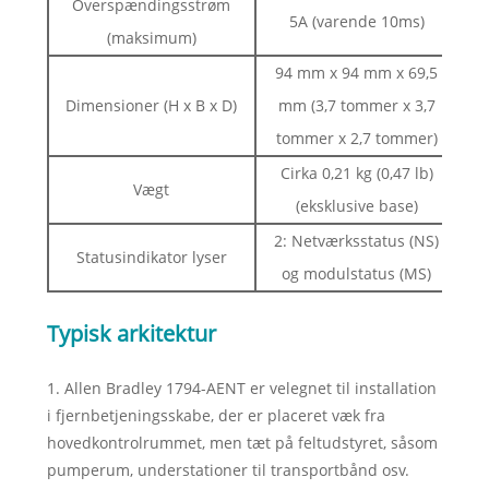
Overspændingsstrøm
5A (varende 10ms)
(maksimum)
94 mm x 94 mm x 69,5
Dimensioner (H x B x D)
mm (3,7 tommer x 3,7
tommer x 2,7 tommer)
Cirka 0,21 kg (0,47 lb)
Vægt
(eksklusive base)
2: Netværksstatus (NS)
Statusindikator lyser
og modulstatus (MS)
Typisk arkitektur
1. Allen Bradley 1794-AENT er velegnet til installation
i fjernbetjeningsskabe, der er placeret væk fra
hovedkontrolrummet, men tæt på feltudstyret, såsom
pumperum, understationer til transportbånd osv.