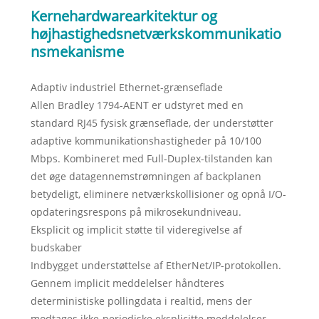
Kernehardwarearkitektur og
højhastighedsnetværkskommunikatio
nsmekanisme
Adaptiv industriel Ethernet-grænseflade
Allen Bradley 1794-AENT er udstyret med en
standard RJ45 fysisk grænseflade, der understøtter
adaptive kommunikationshastigheder på 10/100
Mbps. Kombineret med Full-Duplex-tilstanden kan
det øge datagennemstrømningen af ​​backplanen
betydeligt, eliminere netværkskollisioner og opnå I/O-
opdateringsrespons på mikrosekundniveau.
Eksplicit og implicit støtte til videregivelse af
budskaber
Indbygget understøttelse af EtherNet/IP-protokollen.
Gennem implicit meddelelser håndteres
deterministiske pollingdata i realtid, mens der
modtages ikke-periodiske eksplicitte meddelelser