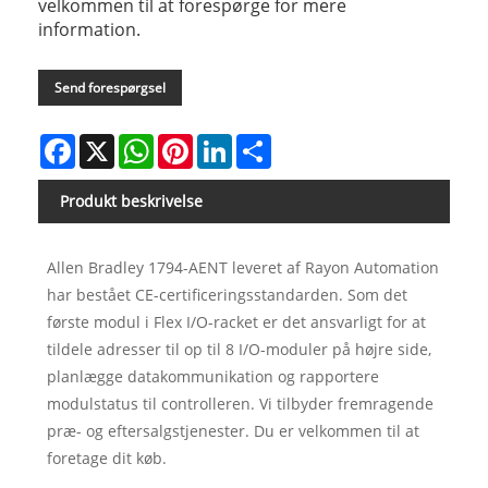
velkommen til at forespørge for mere
information.
Send forespørgsel
Facebook
X
WhatsApp
Pinterest
LinkedIn
Share
Produkt beskrivelse
Allen Bradley 1794-AENT leveret af Rayon Automation
har bestået CE-certificeringsstandarden. Som det
første modul i Flex I/O-racket er det ansvarligt for at
tildele adresser til op til 8 I/O-moduler på højre side,
planlægge datakommunikation og rapportere
modulstatus til controlleren. Vi tilbyder fremragende
præ- og eftersalgstjenester. Du er velkommen til at
foretage dit køb.