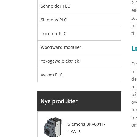
2.
Schneider PLC
el
3.
Siemens PLC
hj
ti
Triconex PLC
Woodward moduler
L
Yokogawa elektrisk
De
ne
Xycom PLC
de
mi
på
Nye produkter
ov
fu
fo
Siemens 3RV6011-
om
1KA15