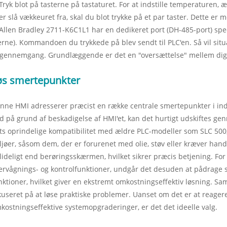
 Tryk blot på tasterne på tastaturet. For at indstille temperaturen,
ler slå vækkeuret fra, skal du blot trykke på et par taster. Dette er 
 Allen Bradley 2711-K6C1L1 har en dedikeret port (DH-485-port) sp
erne). Kommandoen du trykkede på blev sendt til PLC'en. Så vil situa
l gennemgang. Grundlæggende er det en "oversættelse" mellem dig
øs smertepunkter
nne HMI adresserer præcist en række centrale smertepunkter i ind
d på grund af beskadigelse af HMI'et, kan det hurtigt udskiftes ge
ts oprindelige kompatibilitet med ældre PLC-modeller som SLC 500,
ljøer, såsom dem, der er forurenet med olie, støv eller kræver hand
lideligt end berøringsskærmen, hvilket sikrer præcis betjening. F
ervågnings- og kontrolfunktioner, undgår det desuden at pådrage s
nktioner, hvilket giver en ekstremt omkostningseffektiv løsning. Sa
kuseret på at løse praktiske problemer. Uanset om det er at reage
kostningseffektive systemopgraderinger, er det det ideelle valg.