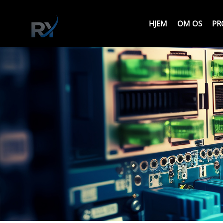
HJEM
OM OS
PR