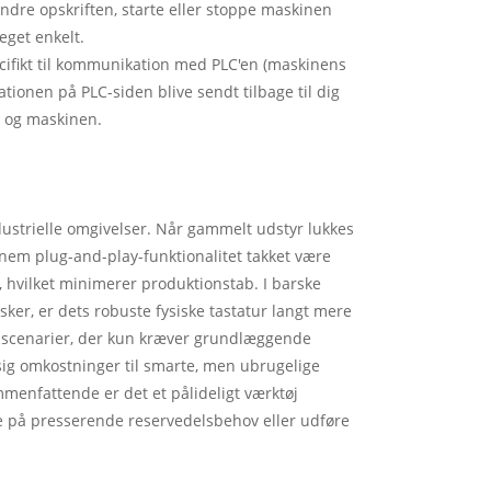
 ændre opskriften, starte eller stoppe maskinen
meget enkelt.
ecifikt til kommunikation med PLC'en (maskinens
tionen på PLC-siden blive sendt tilbage til dig
 og maskinen.
ustrielle omgivelser. Når gammelt udstyr lukkes
nnem plug-and-play-funktionalitet takket være
 hvilket minimerer produktionstab. I barske
sker, er dets robuste fysiske tastatur langt mere
or scenarier, der kun kræver grundlæggende
ig omkostninger til smarte, men ubrugelige
mmenfattende er det et pålideligt værktøj
re på presserende reservedelsbehov eller udføre