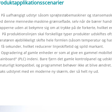
roduktapplikationsscenarier
På uafhængigt udstyr såsom sprøjtestøbemaskiner og stansemaskine
d denne menneske-maskine-grænseflade, selv når de bærer handsk
apperne uden at bekymre sig om at trykke på de forkerte, hvilket er
 På produktionslinjen skal forskellige typer produkter udskiftes oft
eratøren øjeblikkeligt skifte hele formlen (såsom temperatur og ha
r få sekunder, hvilket reducerer linjeskiftetid og spild markant.
Opgradering af gamle enheder er som at give en gammel mobiltelef
ainboard" (PLC) indeni. Bare fjern det gamle kontrolpanel og udski
 naturligt kompatibel, og programmet behøver ikke at blive ændret
raks udstyret med en moderne ny skærm, der så helt ny ud.