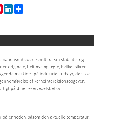
tsApp
Pinterest
LinkedIn
Share
mationsenheder, kendt for sin stabilitet og
er originale, helt nye og ægte, hvilket sikrer
gende maskine" på industrielt udstyr, der ikke
g gennemførelse af kerneinteraktionsopgaver.
hurtigt på dine reservedelsbehov.
er på enheden, såsom den aktuelle temperatur,