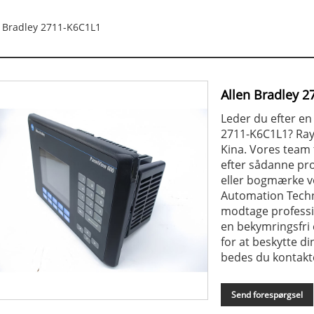
 Bradley 2711-K6C1L1
Allen Bradley 
Leder du efter en 
2711-K6C1L1? Ray
Kina. Vores team t
efter sådanne pro
eller bogmærke v
Automation Techno
modtage professio
en bekymringsfri
for at beskytte di
bedes du kontak
Send forespørgsel