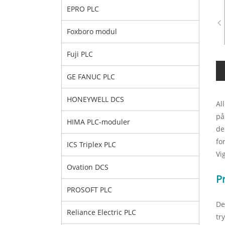
EPRO PLC
Foxboro modul
Fuji PLC
GE FANUC PLC
HONEYWELL DCS
Al
på
HIMA PLC-moduler
de
fo
ICS Triplex PLC
Vi
Ovation DCS
P
PROSOFT PLC
De
Reliance Electric PLC
tr