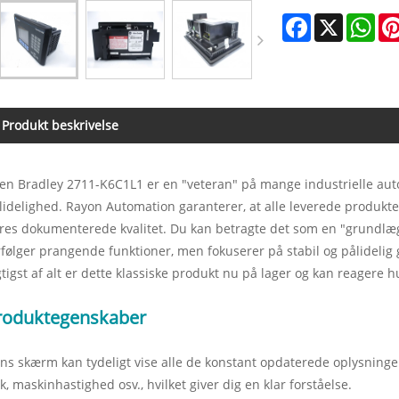
Facebook
X
Wha
Produkt beskrivelse
len Bradley 2711-K6C1L1 er en "veteran" på mange industrielle auto
lidelighed. Rayon Automation garanterer, at alle leverede produkter 
res dokumenterede kvalitet. Du kan betragte det som en "grundlæg
rfølger prangende funktioner, men fokuserer på stabil og pålideli
gtigst af alt er dette klassiske produkt nu på lager og kan reagere 
roduktegenskaber
ns skærm kan tydeligt vise alle de konstant opdaterede oplysning
yk, maskinhastighed osv., hvilket giver dig en klar forståelse.