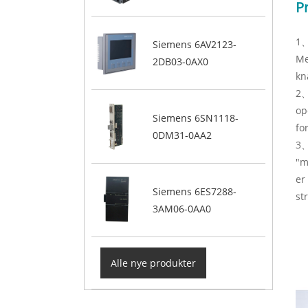
P
1、
Siemens 6AV2123-
Me
2DB03-0AX0
kn
2、
op
Siemens 6SN1118-
fo
0DM31-0AA2
3、
"m
er
Siemens 6ES7288-
st
3AM06-0AA0
Alle nye produkter