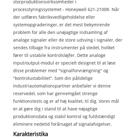
storproduktionsvirksomheder i
processtyringssystemet - Honeywell 621-2100R. Når
der udføres fabriksvedligeholdelse eller
systemopgraderinger, er det mest bekymrende
problem for alle den unøjagtige indsamling af
analoge signaler eller de store udsving i signaler, der
sendes tilbage fra instrumenter på stedet, hvilket
fører til ustabile kontrolsløjfer. Dette analoge
input/output-modul er specielt designet til at løse
disse problemer med "signalforvrængning" og
"kontrolustabilitet". Som din pålidelige
industriautomationspartner anbefaler vi denne
reservedel, som har gennemgået strenge
funktionstests og er af høj kvalitet, til dig. Vores mål
er at gøre dig i stand til at have nøjagtige
produktionsdata og stabil kontrol og fuldstændigt
eliminere nedetid forårsaget af signalafvigelser.
Karakteristika