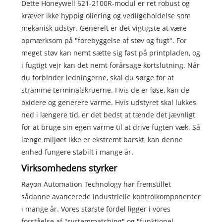
Dette Honeywell 621-2100R-modul er ret robust og
kræver ikke hyppig oliering og vedligeholdelse som
mekanisk udstyr. Generelt er det vigtigste at være
opmærksom på "forebyggelse af støv og fugt". For
meget støv kan nemt sætte sig fast på printpladen, og
i fugtigt vejr kan det nemt forårsage kortslutning. Når
du forbinder ledningerne, skal du sørge for at
stramme terminalskruerne. Hvis de er løse, kan de
oxidere og generere varme. Hvis udstyret skal lukkes
ned i længere tid, er det bedst at tænde det jævnligt
for at bruge sin egen varme til at drive fugten væk. Så
længe miljøet ikke er ekstremt barskt, kan denne
enhed fungere stabilt i mange år.
Virksomhedens styrker
Rayon Automation Technology har fremstillet
sådanne avancerede industrielle kontrolkomponenter
i mange år. Vores største fordel ligger i vores
forståelse af "systemmatching" og "funktionel