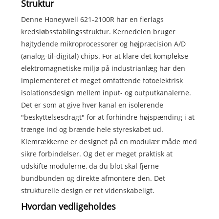
Struktur
Denne Honeywell 621-2100R har en flerlags
kredsløbsstablingsstruktur. Kernedelen bruger
højtydende mikroprocessorer og højpræcision A/D
(analog-til-digital) chips. For at klare det komplekse
elektromagnetiske miljø på industrianlæg har den
implementeret et meget omfattende fotoelektrisk
isolationsdesign mellem input- og outputkanalerne.
Det er som at give hver kanal en isolerende
"beskyttelsesdragt" for at forhindre højspænding i at
trænge ind og brænde hele styreskabet ud.
Klemrækkerne er designet på en modulær måde med
sikre forbindelser. Og det er meget praktisk at
udskifte modulerne, da du blot skal fjerne
bundbunden og direkte afmontere den. Det
strukturelle design er ret videnskabeligt.
Hvordan vedligeholdes