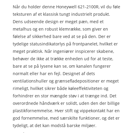
Når du holder denne Honeywell 621-2100R, vil du føle
teksturen af ​​et klassisk tungt industrielt produkt.
Dens udseende design er meget pæn, med et
metalhus og en robust klemrække, som giver en
følelse af sikkerhed bare ved at se på den. Der er
tydelige statusindikatorlys på frontpanelet, hvilket er
meget praktisk. Når ingeniører inspicerer skabene,
behøver de ikke at trække enheden ud for at teste,
bare at se på lysene kan se, om kanalen fungerer
normalt eller har en fejl. Designet af dets
ventilationshuller og grænsefladepositioner er meget
rimeligt, hvilket sikrer både køleeffektiviteten og
forhindrer en stor mængde støv i at trænge ind. Det
overordnede håndværk er solidt, uden den der billige
plastikfornemmelse. Hver stift og vippekontakt har en
god fornemmelse, med særskilte funktioner, og det er
tydeligt, at det kan modstå barske miljøer.