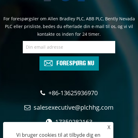
For forespørgsler om Allen Bradley PLC, ABB PLC, Bently Nevada
PLC eller prisliste, bedes du efterlade din e-mail til os, og vi vil
kontakte os inden for 24 timer.
FORESPØRG NU
+86-13625936970
salesexecutive@plchhg.com
17350282163
X
Vi bruger cookies til at tilbyde dig en