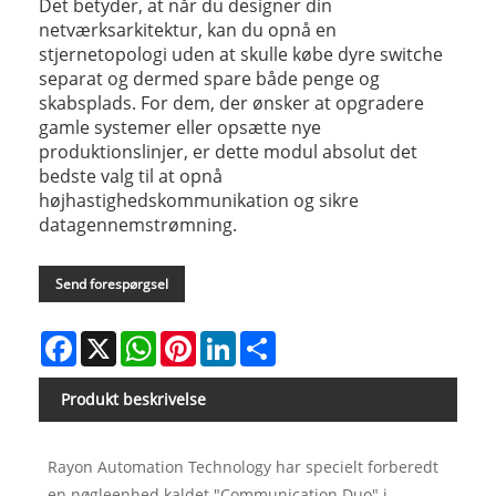
Det betyder, at når du designer din
netværksarkitektur, kan du opnå en
stjernetopologi uden at skulle købe dyre switche
separat og dermed spare både penge og
skabsplads. For dem, der ønsker at opgradere
gamle systemer eller opsætte nye
produktionslinjer, er dette modul absolut det
bedste valg til at opnå
højhastighedskommunikation og sikre
datagennemstrømning.
Send forespørgsel
Facebook
X
WhatsApp
Pinterest
LinkedIn
Share
Produkt beskrivelse
Rayon Automation Technology har specielt forberedt
en nøgleenhed kaldet "Communication Duo" i