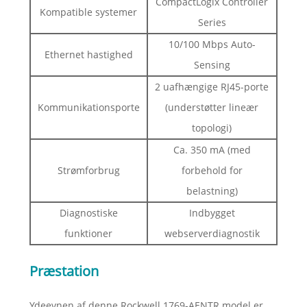
CompactLogix Controller
Kompatible systemer
Series
10/100 Mbps Auto-
Ethernet hastighed
Sensing
2 uafhængige RJ45-porte
Kommunikationsporte
(understøtter lineær
topologi)
Ca. 350 mA (med
Strømforbrug
forbehold for
belastning)
Diagnostiske
Indbygget
funktioner
webserverdiagnostik
Præstation
Ydeevnen af ​​denne Rockwell 1769-AENTR model er