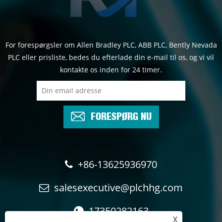
For forespørgsler om Allen Bradley PLC, ABB PLC, Bently Nevada
PLC eller prisliste, bedes du efterlade din e-mail til os, og vi vil
kontakte os inden for 24 timer.
FORESPØRG NU
+86-13625936970
salesexecutive@plchhg.com
17350282163
X