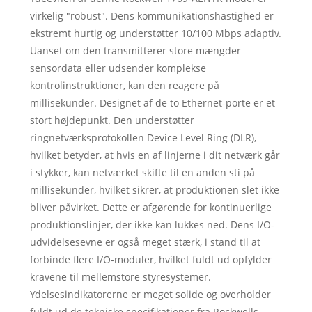
virkelig "robust". Dens kommunikationshastighed er
ekstremt hurtig og understøtter 10/100 Mbps adaptiv.
Uanset om den transmitterer store mængder
sensordata eller udsender komplekse
kontrolinstruktioner, kan den reagere på
millisekunder. Designet af de to Ethernet-porte er et
stort højdepunkt. Den understøtter
ringnetværksprotokollen Device Level Ring (DLR),
hvilket betyder, at hvis en af ​​linjerne i dit netværk går
i stykker, kan netværket skifte til en anden sti på
millisekunder, hvilket sikrer, at produktionen slet ikke
bliver påvirket. Dette er afgørende for kontinuerlige
produktionslinjer, der ikke kan lukkes ned. Dens I/O-
udvidelsesevne er også meget stærk, i stand til at
forbinde flere I/O-moduler, hvilket fuldt ud opfylder
kravene til mellemstore styresystemer.
Ydelsesindikatorerne er meget solide og overholder
fuldt ud de tekniske specifikationer fra Rockwells