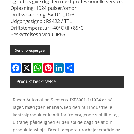
og lad os give dig den mest professionelle service.
Opløsning: 1024 pulser/omdr
Driftsspænding: 5V DC ±10%
Udgangssignal: RS422 / TTL
Driftstemperatur: -40°C til +85°C
Beskyttelsesniveau: IP65
Send forespørgsel
Facebook
X
WhatsApp
Pinterest
LinkedIn
Share
Produkt beskrivelse
Rayon Automation Siemens 1XP8001-1/1024 er på
lager, mængden er knap, køb den nu! Industrielle
kontrolprodukter kendt for fremragende stabilitet og
ultrahøj pålidelighed er den solide bagside af din
produktionslinje. Bredt temperaturarbejdsområde og