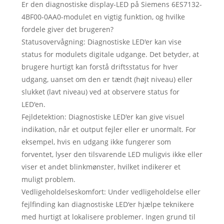
Er den diagnostiske display-LED på Siemens 6ES7132-
4BF00-0AA0-modulet en vigtig funktion, og hvilke
fordele giver det brugeren?
Statusovervågning: Diagnostiske LED'er kan vise
status for modulets digitale udgange. Det betyder, at
brugere hurtigt kan forstå driftsstatus for hver
udgang, uanset om den er tændt (højt niveau) eller
slukket (lavt niveau) ved at observere status for
LED'en.
Fejldetektion: Diagnostiske LED'er kan give visuel
indikation, når et output fejler eller er unormalt. For
eksempel, hvis en udgang ikke fungerer som
forventet, lyser den tilsvarende LED muligvis ikke eller
viser et andet blinkmønster, hvilket indikerer et
muligt problem.
Vedligeholdelseskomfort: Under vedligeholdelse eller
fejlfinding kan diagnostiske LED'er hjælpe teknikere
med hurtigt at lokalisere problemer. Ingen grund til