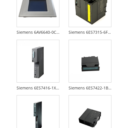
Siemens 6AV6640-0CA01-0AX0
Siemens 6ES7315-6FF00-0AB0
Siemens 6ES7416-1XJ01-0AB0
Siemens 6ES7422-1BL00-0AA0