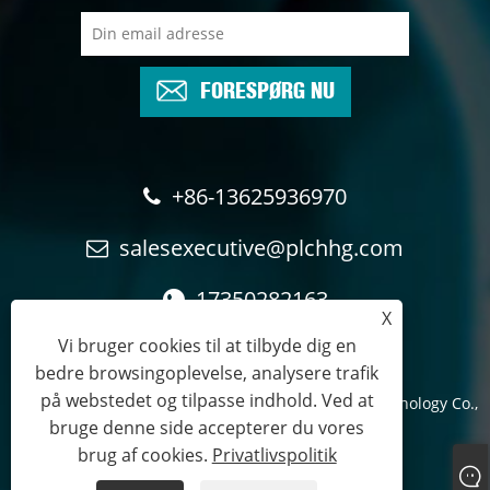
FORESPØRG NU
+86-13625936970
salesexecutive@plchhg.com
17350282163
X
Vi bruger cookies til at tilbyde dig en
bedre browsingoplevelse, analysere trafik
på webstedet og tilpasse indhold. Ved at
Copyright © 2024
Zhangzhou Rayon Automation Technology Co.,
bruge denne side accepterer du vores
Ltd.
- Alle rettigheder forbeholdes.
brug af cookies.
Privatlivspolitik
Links
Sitemap
RSS
XML
Privatlivspolitik