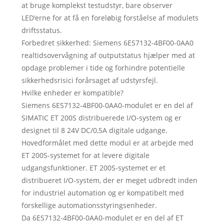
at bruge komplekst testudstyr, bare observer
LED'erne for at få en foreløbig forståelse af modulets
driftsstatus.
Forbedret sikkerhed: Siemens 6ES7132-4BF00-0AA0
realtidsovervågning af outputstatus hjælper med at
opdage problemer i tide og forhindre potentielle
sikkerhedsrisici forårsaget af udstyrsfejl.
Hvilke enheder er kompatible?
Siemens 6ES7132-4BF00-0AA0-modulet er en del af
SIMATIC ET 200S distribuerede I/O-system og er
designet til 8 24V DC/0,5A digitale udgange.
Hovedformålet med dette modul er at arbejde med
ET 200S-systemet for at levere digitale
udgangsfunktioner. ET 200S-systemet er et
distribueret I/O-system, der er meget udbredt inden
for industriel automation og er kompatibelt med
forskellige automationsstyringsenheder.
Da 6ES7132-4BF00-0AA0-modulet er en del af ET