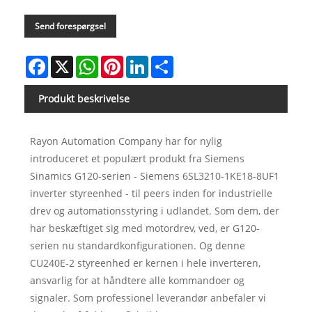
Send forespørgsel
Facebook
X
WhatsApp
Pinterest
LinkedIn
Share
Produkt beskrivelse
Rayon Automation Company har for nylig
introduceret et populært produkt fra Siemens
Sinamics G120-serien - Siemens 6SL3210-1KE18-8UF1
inverter styreenhed - til peers inden for industrielle
drev og automationsstyring i udlandet. Som dem, der
har beskæftiget sig med motordrev, ved, er G120-
serien nu standardkonfigurationen. Og denne
CU240E-2 styreenhed er kernen i hele inverteren,
ansvarlig for at håndtere alle kommandoer og
signaler. Som professionel leverandør anbefaler vi