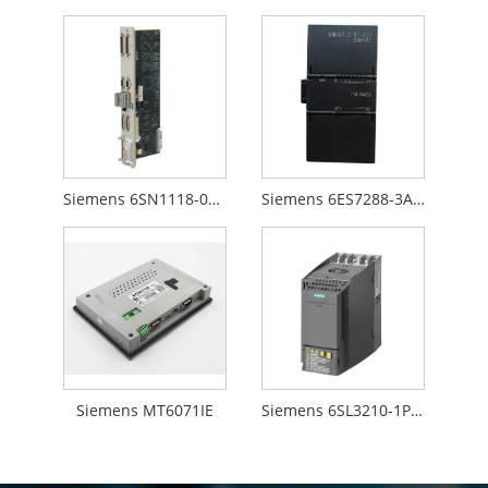
Siemens 6SN1118-0DM31-0AA2
Siemens 6ES7288-3AM06-0AA0
Siemens MT6071IE
Siemens 6SL3210-1PE14-3UL1