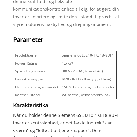
denne kraftfulde og fleksible
kommunikationskontrolenhed til dig, for at gøre din
inverter smartere og sætte den i stand til præcist at
styre motorens hastighed og drejningsmoment.
Parameter
Produktserie
Siemens 6SL3210-1KE18-8UF1
Power Rating
1,5 kW
Spændingsniveau
380V - 480V (3-faset AC)
Beskyttelsesgrad
IP20 / IP21 (afhængig af type)
Overbelastningskapacitet
150 % belastning i 60 sekunder
Kontroltilstand
V/f kontrol, vektorkontrol osv.
Karakteristika
Når du holder denne Siemens 6SL3210-1KE18-8UF1
inverter kontrolenhed, er det første indtryk "klar
skærm" og "lette at betjene knapper". Dens