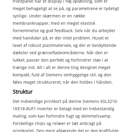
frontpanel har et display i høj opløsning, som er
meget behageligt at se på, og parametrene er tydeligt
synlige. Under skærmen er en række
membranknapper, med en meget elastisk
fornemmelse og god feedback. Selv når du arbejder
med handsker på, er der intet problem. Huset er
lavet af robust plastmateriale, og der er beskyttende
dæksler ved grænsefladeområderne. Når den er
lukket, passer den perfekt og forhindrer støv i at
trænge ind. Alt i alt er denne ting designet meget
kompakt, fuld af Siemens omhyggelige stil, og den
føles meget struktureret, når den holdes i hånden.
Struktur
Det indvendige printkort på denne Siemens 6SL3210-
1KE18-8UF1 inverter er belagt med en trebestandig
maling, som kan forhindre fugt og skimmelsvamp.
Forskellige chips og relæer er tæt anbragt på
printkortet. Den mest afgørende del er den kraftfulde