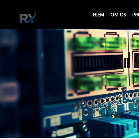
HJEM
OM OS
PR