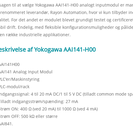
sagen til at vælge Yokogawa AAI141-H00 analogt inputmodul er man
lrenommeret leverandør, Rayon Automation, hvor vi kun tilbyder in
alitet. For det andet er modulet blevet grundigt testet og certificeret
abil drift. Endelig, med fleksible konfigurationsmuligheder og pålid
l en række industrielle applikationer.
eskrivelse af Yokogawa AAI141-H00
AAI141H00
AAI141 Analog Input Modul
PLC'er/Maskinstyring
PLC-modul/rack
Indgangssignal: 4 til 20 mA DC/1 til 5 V DC (tilladt common mode s
Tilladt indgangsstrøm/spænding: 27 mA
Strøm ON: 400 Ω (ved 20 mA) til 1000 Ω (ved 4 mA)
Strøm OFF: 500 kΩ eller større
AAI841.