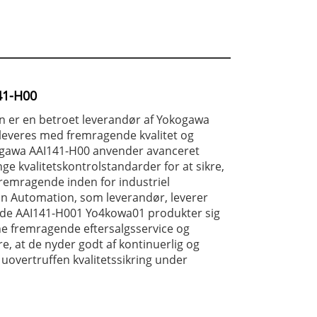
41-H00
 er en betroet leverandør af Yokogawa
leveres med fremragende kvalitet og
ogawa AAI141-H00 anvender avanceret
ge kvalitetskontrolstandarder for at sikre,
remragende inden for industriel
n Automation, som leverandør, leverer
nde AAI141-H001 Yo4kowa01 produkter sig
rne fremragende eftersalgsservice og
re, at de nyder godt af kontinuerlig og
 uovertruffen kvalitetssikring under