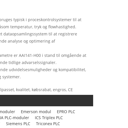
ges typisk i proceskontrolsystemer til at
åsom temperatur, tryk og flowhastighed.
t dataopsamlingssystem til at registrere
ende analyse og optimering af
rametre er AAI141-H00 i stand til omgående at
nde tidlige advarselssignaler.
nde udvidelsesmuligheder og kompatibilitet,
g systemer.
passet, kvalitet, købsrabat, engros, CE
moduler
Emerson modul
EPRO PLC
A PLC-moduler
ICS Triplex PLC
C
Siemens PLC
Triconex PLC