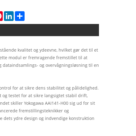
tsApp
Pinterest
LinkedIn
Share
ående kvalitet og ydeevne, hvilket gør det til et
ette modul er fremragende fremstillet til at
elig dataindsamlings- og overvågningsløsning til en
ol for at sikre dens stabilitet og pålidelighed.
g testet for at sikre langsigtet stabil drift,
ndet skiller Yokogawa AAI141-H00 sig ud for sit
ncerede fremstillingsteknikker og
åde dets ydre design og indvendige konstruktion