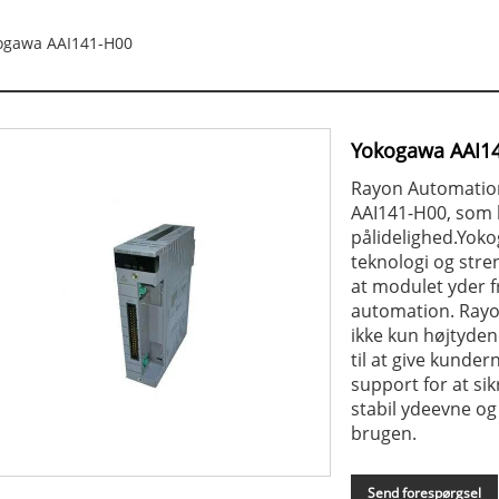
ogawa AAI141-H00
Yokogawa AAI1
Rayon Automation
AAI141-H00, som 
pålidelighed.Yok
teknologi og stren
at modulet yder f
automation. Rayo
ikke kun højtyde
til at give kunde
support for at sik
stabil ydeevne og
brugen.
Send forespørgsel