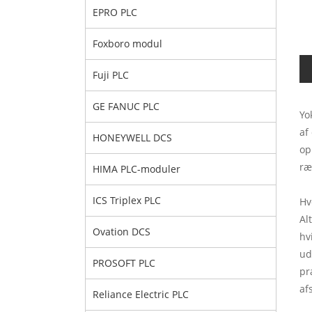
EPRO PLC
Foxboro modul
Fuji PLC
GE FANUC PLC
Yo
af
HONEYWELL DCS
op
ræ
HIMA PLC-moduler
ICS Triplex PLC
Hv
Al
Ovation DCS
hv
ud
PROSOFT PLC
pr
af
Reliance Electric PLC