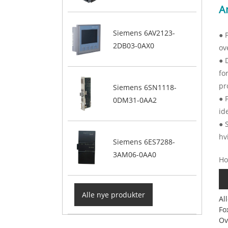
A
Siemens 6AV2123-
● 
2DB03-0AX0
ov
● 
fo
pr
Siemens 6SN1118-
● 
0DM31-0AA2
id
● 
hv
Siemens 6ES7288-
3AM06-0AA0
Ho
Alle nye produkter
Al
Fo
Ov