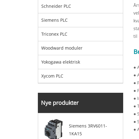
År
Schneider PLC
ve
Siemens PLC
kv
st
Triconex PLC
ti
Woodward moduler
B
Yokogawa elektrisk
● 
● 
Xycom PLC
● 
● 
● 
Nye produkter
● 
● 
● 
Siemens 3RV6011-
● 
1KA15