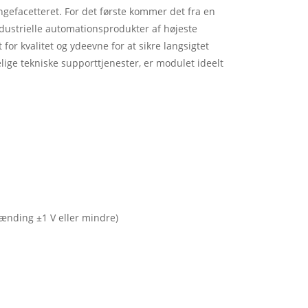
gefacetteret. For det første kommer det fra en
dustrielle automationsprodukter af højeste
 for kvalitet og ydeevne for at sikre langsigtet
elige tekniske supporttjenester, er modulet ideelt
pænding ±1 V eller mindre)