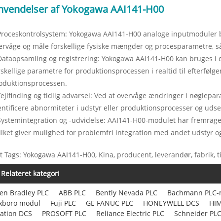
nvendelser af Yokogawa AAI141-H00
Proceskontrolsystem: Yokogawa AAI141-H00 analoge inputmoduler bru
ervåge og måle forskellige fysiske mængder og procesparametre, s
Dataopsamling og registrering: Yokogawa AAI141-H00 kan bruges i e
rskellige parametre for produktionsprocessen i realtid til efterfølg
oduktionsprocessen.
Fejlfinding og tidlig advarsel: Ved at overvåge ændringer i nøglepa
entificere abnormiteter i udstyr eller produktionsprocesser og udse
Systemintegration og -udvidelse: AAI141-H00-modulet har fremrage
ilket giver mulighed for problemfri integration med andet udstyr o
t Tags: Yokogawa AAI141-H00, Kina, producent, leverandør, fabrik, til
Relateret kategori
len Bradley PLC
ABB PLC
Bently Nevada PLC
Bachmann PLC-
xboro modul
Fuji PLC
GE FANUC PLC
HONEYWELL DCS
HIM
ation DCS
PROSOFT PLC
Reliance Electric PLC
Schneider PL