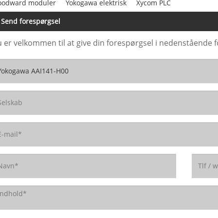
odward moduler
Yokogawa elektrisk
Xycom PLC
Send forespørgsel
 er velkommen til at give din forespørgsel i nedenstående fo