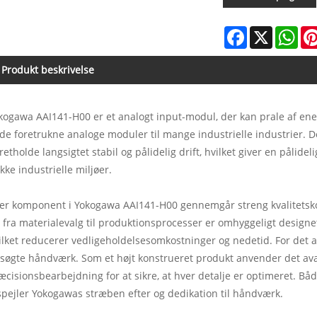
Facebook
X
Wha
Produkt beskrivelse
kogawa AAI141-H00 er et analogt input-modul, der kan prale af enest
 de foretrukne analoge moduler til mange industrielle industrier. D
retholde langsigtet stabil og pålidelig drift, hvilket giver en pålid
kke industrielle miljøer.
er komponent i Yokogawa AAI141-H00 gennemgår streng kvalitetskontr
t fra materialevalg til produktionsprocesser er omhyggeligt designet o
ilket reducerer vedligeholdelsesomkostninger og nedetid. For det a
søgte håndværk. Som et højt konstrueret produkt anvender det ava
æcisionsbearbejdning for at sikre, at hver detalje er optimeret. B
spejler Yokogawas stræben efter og dedikation til håndværk.